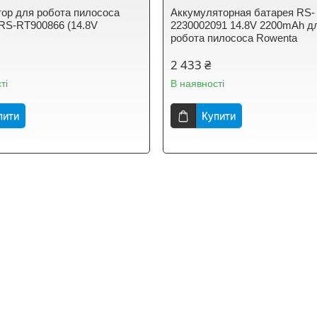
ор для робота пилососа
Аккумуляторная батарея RS-
RS-RT900866 (14.8V
2230002091 14.8V 2200mAh д
)
робота пилососа Rowenta
2 433 ₴
ті
В наявності
пити
Купити