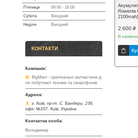
Акумулят
Пʼятниця
09:00
18:00
Rowenta 
Субота
Вихідний
2100mah
Неділя
Вихідний
2 600 ₴
В наявнос
КОНТАКТИ
Ку
BigMart - оригінальні запчастини д
ля побутової техніки та смартфонів
г. Київ, пр-т. С. Бандери, 23б,
офіс №107, Київ, Україна
Володимир