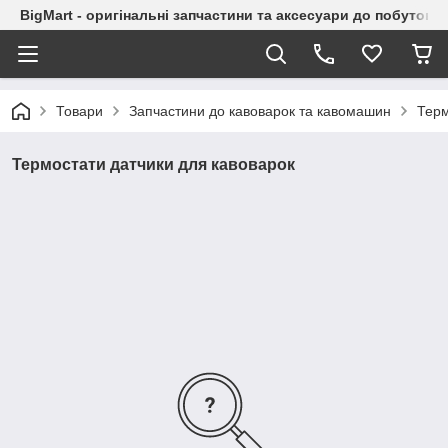
BigMart - оригінальні запчастини та аксесуари до побутової
Товари
Запчастини до кавоварок та кавомашин
Терм
Термостати датчики для кавоварок