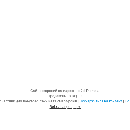
Сайт створений на маркетплейсі
Prom.ua
Продавець на Bigl.ua
BigMart - оригінальні запчастини для побутової техніки та смартфонів |
Поскаржитися на контент
|
Пол
Select Language
▼