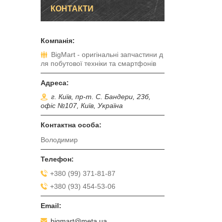
КОНТАКТИ
BigMart - оригінальні запчастини д
ля побутової техніки та смартфонів
г. Київ, пр-т. С. Бандери, 23б,
офіс №107, Київ, Україна
Володимир
+380 (99) 371-81-87
+380 (93) 454-53-06
bigmart@meta.ua