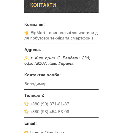
КОНТАКТИ
BigMart - оригінальні запчастини д
ля побутової техніки та смартфонів
г. Київ, пр-т. С. Бандери, 23б,
офіс №107, Київ, Україна
Володимир
+380 (99) 371-81-87
+380 (93) 454-53-06
bigmart@meta.ua