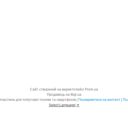
Сайт створений на маркетплейсі
Prom.ua
Продавець на Bigl.ua
BigMart - оригінальні запчастини для побутової техніки та смартфонів |
Поскаржитися на контент
|
Пол
Select Language
▼