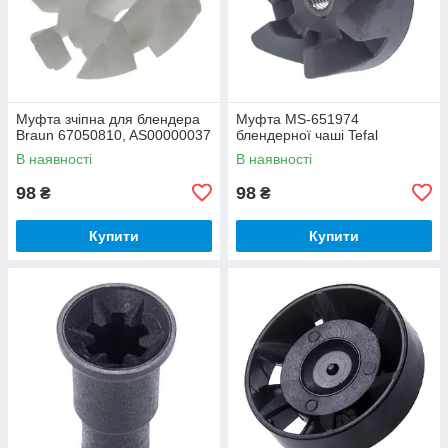
Муфта зчіпна для блендера
Муфта MS-651974
Braun 67050810, AS00000037
блендерної чаші Tefal
В наявності
В наявності
98
98
₴
₴
Купити
Купити