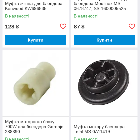
Муфта зчіпна для блендера
блендера Moulinex MS-
Kenwood KW696835
0678747, SS-1600005525
В наявності
В наявності
128
87
₴
₴
Купити
Купити
Муфта моторного блоку
700W для блендера Gorenje
Муфта мотору блендера
288390
Tefal MS-0A11419
В наявності
В наявності