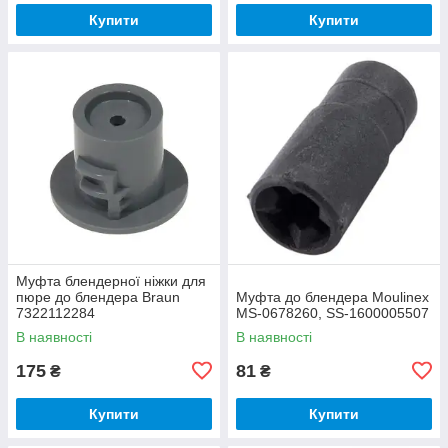
Купити
Купити
Муфта блендерної ніжки для
пюре до блендера Braun
Муфта до блендера Moulinex
7322112284
MS-0678260, SS-1600005507
В наявності
В наявності
175
81
₴
₴
Купити
Купити