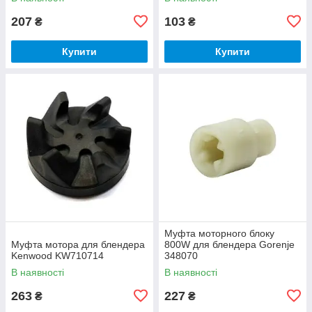
207
103
₴
₴
Купити
Купити
Муфта моторного блоку
Муфта мотора для блендера
800W для блендера Gorenje
Kenwood KW710714
348070
В наявності
В наявності
263
227
₴
₴