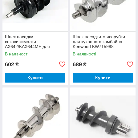
Шнек насадки
Шнек насадки-м'ясорубки
соковижималки
для кухонного комбайна
AX642/KAX644ME для
Kenwood KW715988
кухонного комбайна Kenwood
В наявності
В наявності
KW715962
602
689
₴
₴
Купити
Купити