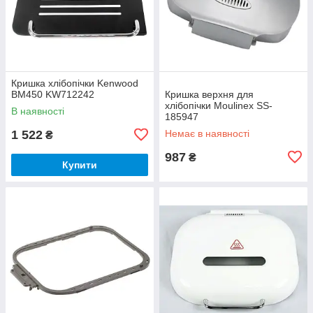
Кришка хлібопічки Kenwood
BM450 KW712242
Кришка верхня для
хлібопічки Moulinex SS-
В наявності
185947
1 522
Немає в наявності
₴
987
₴
Купити