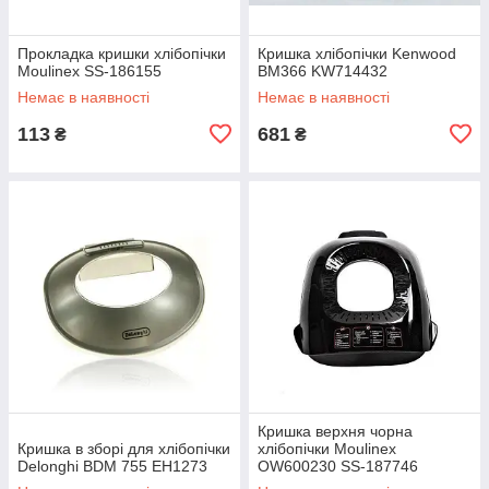
Прокладка кришки хлібопічки
Кришка хлібопічки Kenwood
Moulinex SS-186155
BM366 KW714432
Немає в наявності
Немає в наявності
113
681
₴
₴
Кришка верхня чорна
Кришка в зборі для хлібопічки
хлібопічки Moulinex
Delonghi BDM 755 EH1273
OW600230 SS-187746