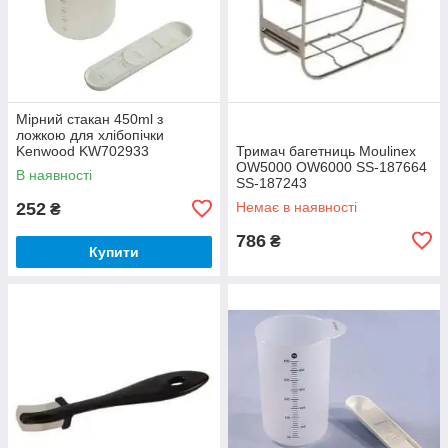
Мірний стакан 450ml з
ложкою для хлібопічки
Kenwood KW702933
Тримач багетниць Moulinex
OW5000 OW6000 SS-187664
В наявності
SS-187243
252
Немає в наявності
₴
786
₴
Купити