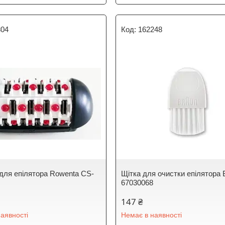
304
162248
для епілятора Rowenta CS-
Щітка для очистки епілятора 
67030068
147 ₴
аявності
Немає в наявності