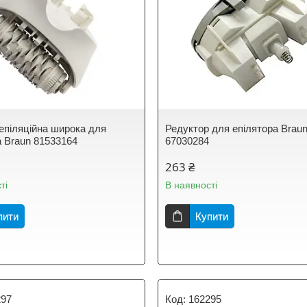
епіляційна широка для
Редуктор для епілятора Brau
а Braun 81533164
67030284
263 ₴
ті
В наявності
пити
Купити
297
162295