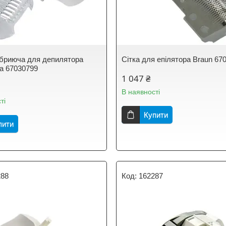
бриюча для депилятора
Сітка для епілятора Braun 67
ла 67030799
1 047 ₴
В наявності
ті
Купити
пити
288
162287