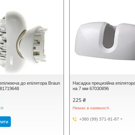
епілююча до епілятора Braun
Насадка прецизійна епілятор
 81719648
на 7 мм 67030896
225 ₴
ті
Немає в наявності
+380 (99) 371-81-87
пити