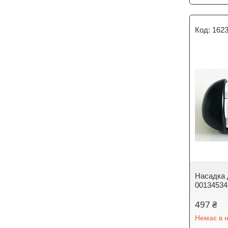
162
Насадка 
00134534
497 ₴
Немає в н