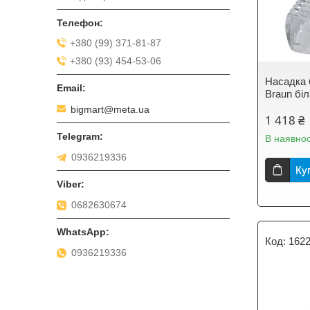
+380 (99) 371-81-87
+380 (93) 454-53-06
Насадка 
Braun бі
bigmart@meta.ua
1 418 ₴
В наявнос
0936219336
Ку
0682630674
162
0936219336