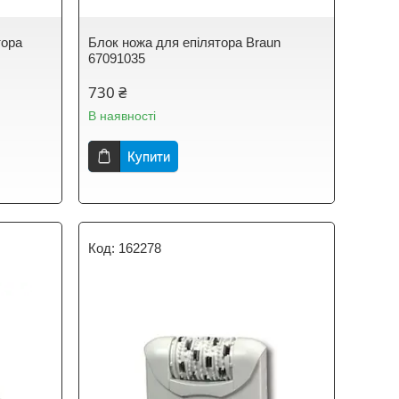
тора
Блок ножа для епілятора Braun
67091035
730 ₴
В наявності
Купити
162278