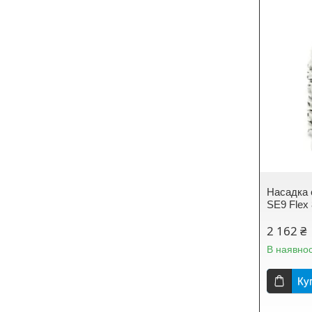
Насадка 
SE9 Flex
2 162 ₴
В наявнос
Ку