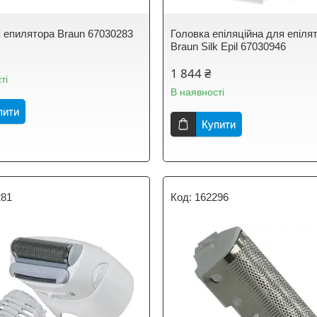
я епилятора Braun 67030283
Головка епіляційна для епіля
Braun Silk Epil 67030946
1 844 ₴
ті
В наявності
пити
Купити
281
162296