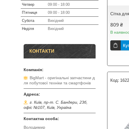
Четвер
09:00
18:00
Пʼятниця
09:00
18:00
Сітка дл
Субота
Вихідний
809 ₴
Неділя
Вихідний
В наявнос
Ку
КОНТАКТИ
BigMart - оригінальні запчастини д
162
ля побутової техніки та смартфонів
г. Київ, пр-т. С. Бандери, 23б,
офіс №107, Київ, Україна
Володимир