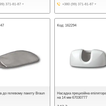
99) 371-81-87
+380 (99) 371-81-87
247
162294
а до гелевому пакету Braun
Насадка прецизійна епілятор
на 14 мм 67030777