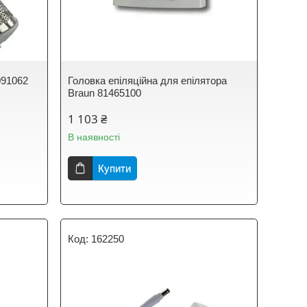
091062
Головка епіляційна для епілятора
Braun 81465100
1 103 ₴
В наявності
Купити
162250