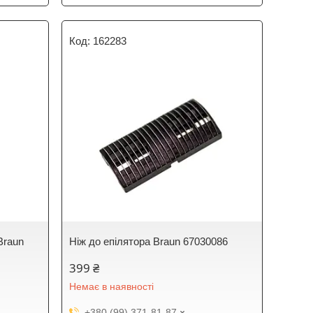
162283
Braun
Ніж до епілятора Braun 67030086
399 ₴
Немає в наявності
+380 (99) 371-81-87