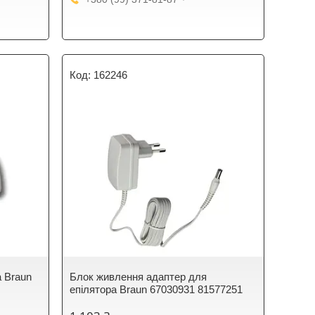
162246
а Braun
Блок живлення адаптер для
епілятора Braun 67030931 81577251