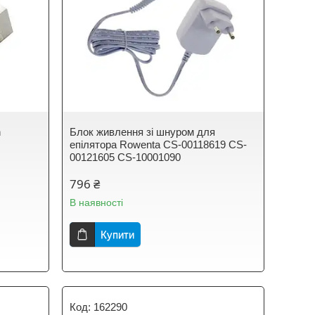
n
Блок живлення зі шнуром для
епілятора Rowenta CS-00118619 CS-
00121605 CS-10001090
796 ₴
В наявності
Купити
162290