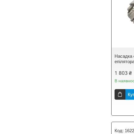
Насадка 
епілятор
1 803 ₴
В наявнос
Ку
162