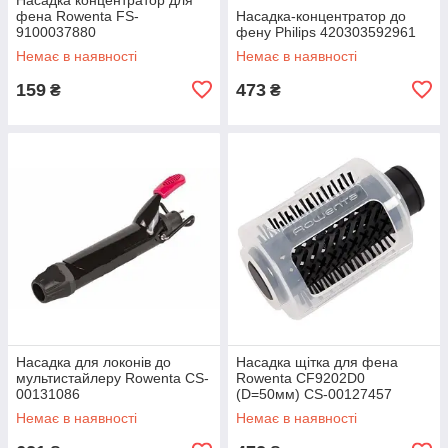
фена Rowenta FS-
Насадка-концентратор до
9100037880
фену Philips 420303592961
Немає в наявності
Немає в наявності
159
473
₴
₴
Насадка для локонів до
Насадка щітка для фена
мультистайлеру Rowenta CS-
Rowenta CF9202D0
00131086
(D=50мм) CS-00127457
Немає в наявності
Немає в наявності