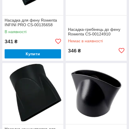
Насадка для фену Rowenta
INFINI PRO CS-00135658
Насадка-гребінець до фену
В наявності
Rowenta CS-00124910
341
Немає в наявності
₴
346
₴
Купити
Насадка концентратор для