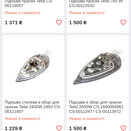
Підошва праски Tefal CS-
Підошва праски Tefal 765 Вт
00133057
CS-00112632
Немає в наявності
Немає в наявності
1 371
1 500
₴
₴
Підошва сталева в зборі для
Підошва в зборі для праски
праски Tefal 2400W 240V CS-
Tefal 2600W CS-1600004961
00121807
CS-00113977 CS-00113972
CS-00138713
Немає в наявності
Немає в наявності
1 229
1 500
₴
₴