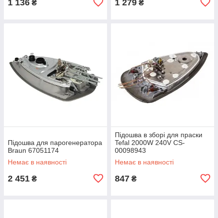
1 136
1 279
₴
₴
Підошва в зборі для праски
Підошва для парогенератора
Tefal 2000W 240V CS-
Braun 67051174
00098943
Немає в наявності
Немає в наявності
2 451
847
₴
₴