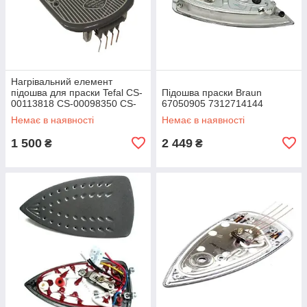
Нагрівальний елемент
підошва для праски Tefal CS-
Підошва праски Braun
00113818 CS-00098350 CS-
67050905 7312714144
10000230
Немає в наявності
Немає в наявності
1 500
2 449
₴
₴