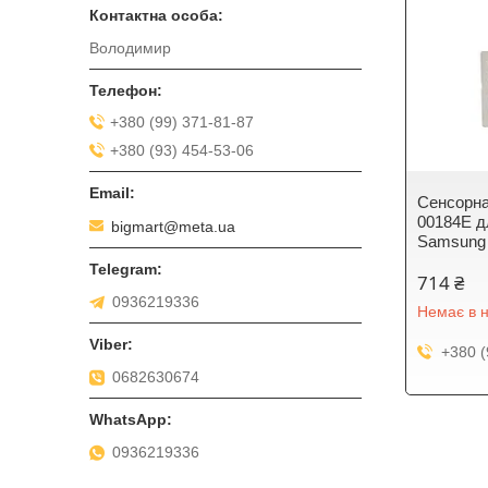
Володимир
+380 (99) 371-81-87
+380 (93) 454-53-06
Сенсорна
00184E д
bigmart@meta.ua
Samsung
714 ₴
0936219336
Немає в н
+380 (
0682630674
0936219336