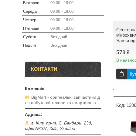
Вівторок
09:00
18:00
Середа
09:00
18:00
Четвер
09:00
18:00
Пʼятниця
09:00
18:00
Сенсорна
мікрохви
Субота
Вихідний
Samsung
Неділя
Вихідний
578 ₴
В наявнос
КОНТАКТИ
Ку
BigMart - оригінальні запчастини д
ля побутової техніки та смартфонів
139
г. Київ, пр-т. С. Бандери, 23б,
офіс №107, Київ, Україна