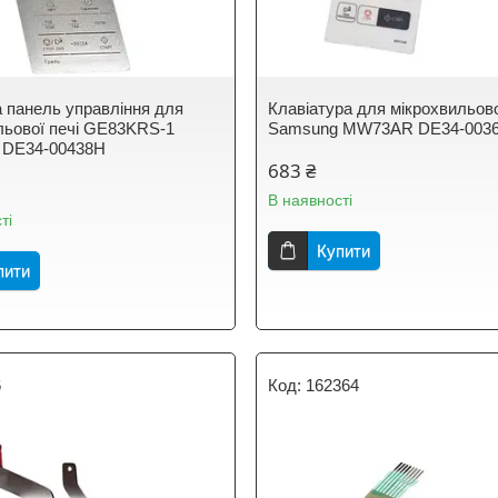
 панель управління для
Клавіатура для мікрохвильово
льової печі GE83KRS-1
Samsung MW73AR DE34-003
 DE34-00438H
683 ₴
В наявності
ті
Купити
пити
6
162364