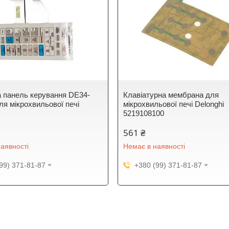
 панель керування DE34-
Клавіатурна мембрана для
ля мікрохвильової печі
мікрохвильової печі Delonghi
5219108100
561 ₴
аявності
Немає в наявності
99) 371-81-87
+380 (99) 371-81-87