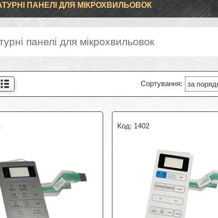
АТУРНІ ПАНЕЛІ ДЛЯ МІКРОХВИЛЬОВОК
турні панелі для мікрохвильовок
1
1402