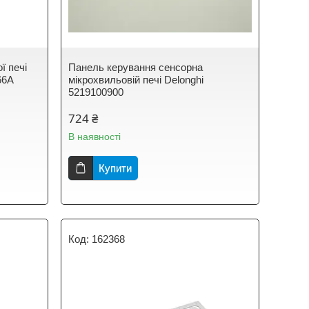
ї печі
Панель керування сенсорна
66A
мікрохвильовій печі Delonghi
5219100900
724 ₴
В наявності
Купити
162368