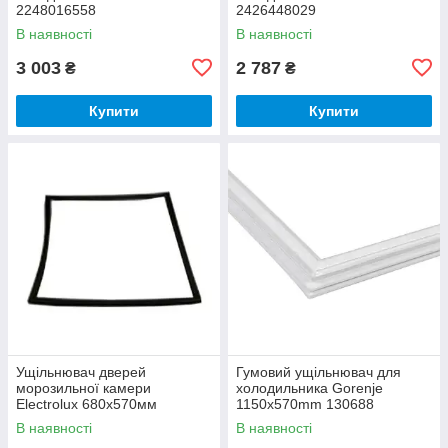
2248016558
2426448029
В наявності
В наявності
3 003
2 787
₴
₴
Купити
Купити
Ущільнювач дверей
Гумовий ущільнювач для
морозильної камери
холодильника Gorenje
Electrolux 680х570мм
1150x570mm 130688
2426448235
В наявності
В наявності