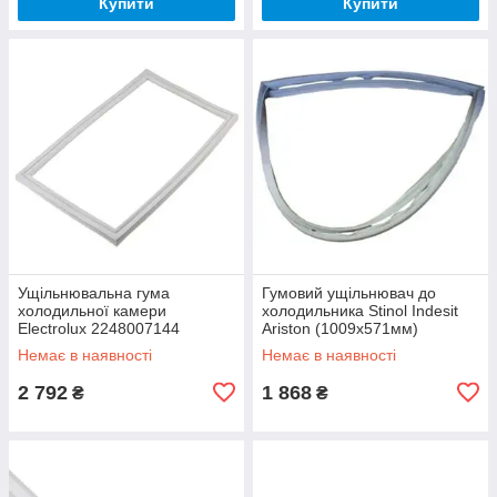
Купити
Купити
Ущільнювальна гума
Гумовий ущільнювач до
холодильної камери
холодильника Stinol Indesit
Electrolux 2248007144
Ariston (1009x571мм)
C00854009
Немає в наявності
Немає в наявності
2 792
1 868
₴
₴