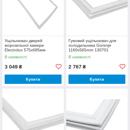
Ущільнювач дверей
Гумовий ущільнювач для
морозильної камери
холодильника Gorenje
Electrolux 575х685мм
1160x565mm 130701
2426448078
В наявності
В наявності
3 049
2 767
₴
₴
Купити
Купити