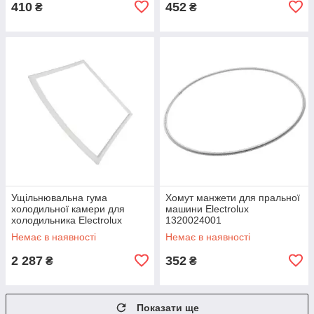
410
452
₴
₴
Ущільнювальна гума
Хомут манжети для пральної
холодильної камери для
машини Electrolux
холодильника Electrolux
1320024001
2426448458
Немає в наявності
Немає в наявності
2 287
352
₴
₴
Показати ще