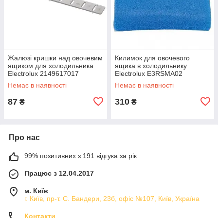
Жалюзі кришки над овочевим
Килимок для овочевого
ящиком для холодильника
ящика в холодильнику
Electrolux 2149617017
Electrolux E3RSMA02
902979542
Немає в наявності
Немає в наявності
87
310
₴
₴
Про нас
99% позитивних з 191 відгука за рік
Працює з 12.04.2017
м. Київ
г. Київ, пр-т. С. Бандери, 23б, офіс №107, Київ, Україна
Контакти