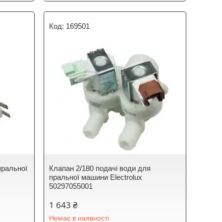
169501
пральної
Клапан 2/180 подачі води для
пральної машини Electrolux
50297055001
1 643 ₴
Немає в наявності