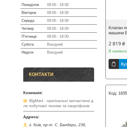
Понеділок
09:00
18:00
Вівторок
09:00
18:00
Середа
09:00
18:00
Клапан п
Четвер
09:00
18:00
машини E
Пʼятниця
09:00
18:00
2 819 ₴
Субота
Вихідний
В наявнос
Неділя
Вихідний
Ку
КОНТАКТИ
169
BigMart - оригінальні запчастини д
ля побутової техніки та смартфонів
г. Київ, пр-т. С. Бандери, 23б,