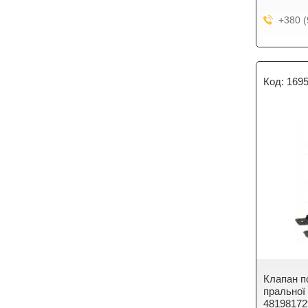
+380 (
169
Клапан п
пральної
48198172