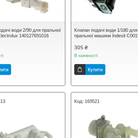
одачі води 2/90 для пральної
Клапан подачі води 1/180 для
lectrolux 140127691016
пральної машини Indesit C00
305 ₴
ті
В наявності
пити
Купити
513
169521