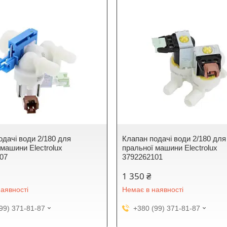
одачі води 2/180 для
Клапан подачі води 2/180 для
 машини Electrolux
пральної машини Electrolux
07
3792262101
1 350 ₴
аявності
Немає в наявності
99) 371-81-87
+380 (99) 371-81-87