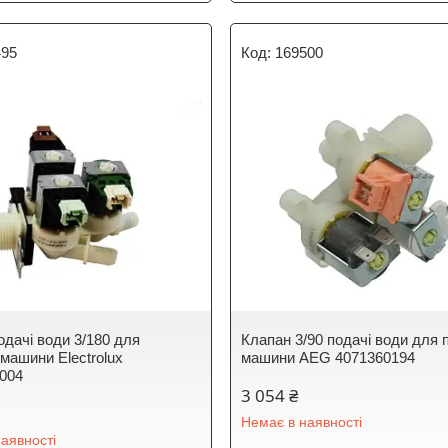
495
169500
одачі води 3/180 для
Клапан 3/90 подачі води для 
 машини Electrolux
машини AEG 4071360194
004
3 054 ₴
Немає в наявності
аявності