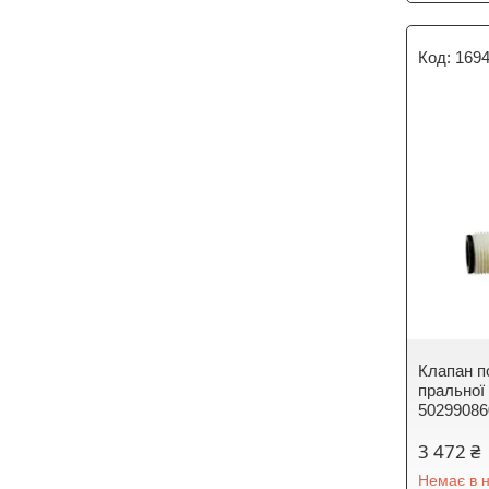
169
Клапан п
пральної
50299086
3 472 ₴
Немає в н