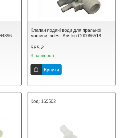
Клапан подачі води для пральної
194396
машини Indesit Ariston C00066518
585 ₴
В наявності
Купити
169502