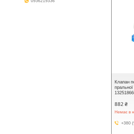
0936219336
Клапан п
пральної
13251866
882 ₴
Немає в н
+380 (