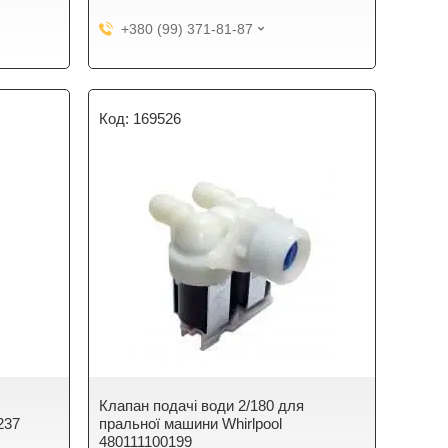
+380 (99) 371-81-87
169526
Клапан подачі води 2/180 для
237
пральної машини Whirlpool
480111100199