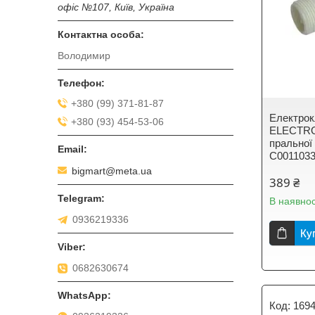
офіс №107, Київ, Україна
Володимир
+380 (99) 371-81-87
Електрок
+380 (93) 454-53-06
ELECTRO
пральної 
C001103
bigmart@meta.ua
389 ₴
В наявнос
0936219336
Ку
0682630674
169