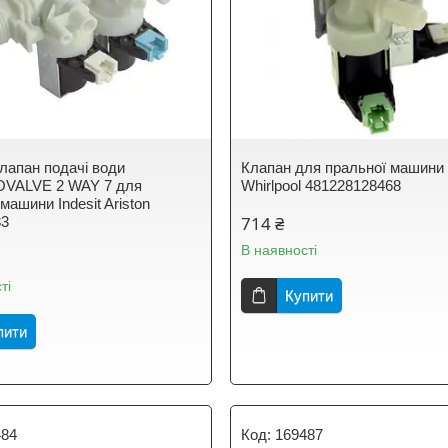
лапан подачі води
Клапан для пральної машини
VALVE 2 WAY 7 для
Whirlpool 481228128468
машини Indesit Ariston
714 ₴
33
В наявності
ті
Купити
пити
484
169487