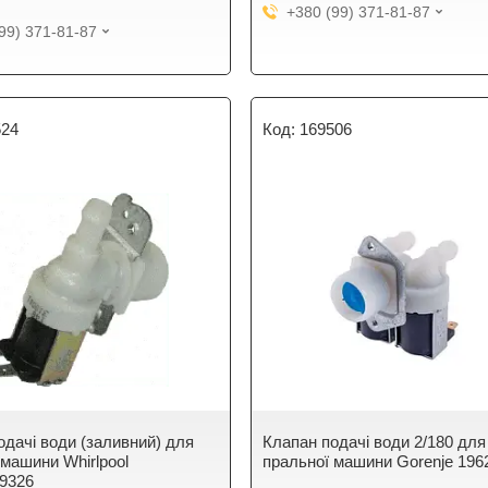
+380 (99) 371-81-87
99) 371-81-87
524
169506
одачі води (заливний) для
Клапан подачі води 2/180 для
 машини Whirlpool
пральної машини Gorenje 196
9326