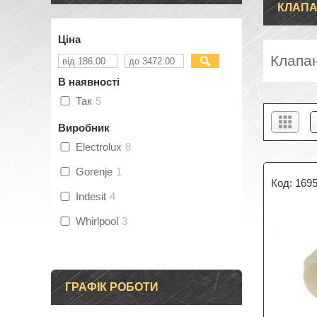
КЛАПА
Ціна
Клапа
В наявності
Так
5
Виробник
Electrolux
8
Gorenje
1
169
Indesit
4
Whirlpool
3
ГРАФІК РОБОТИ