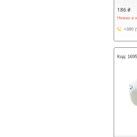
186 ₴
Немає в н
+380 (
169