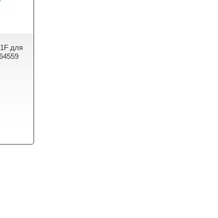
1F для
064559