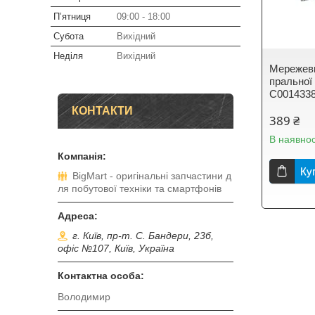
Пʼятниця
09:00
18:00
Субота
Вихідний
Неділя
Вихідний
Мережев
пральної 
C001433
КОНТАКТИ
389 ₴
В наявнос
Ку
BigMart - оригінальні запчастини д
ля побутової техніки та смартфонів
г. Київ, пр-т. С. Бандери, 23б,
офіс №107, Київ, Україна
Володимир