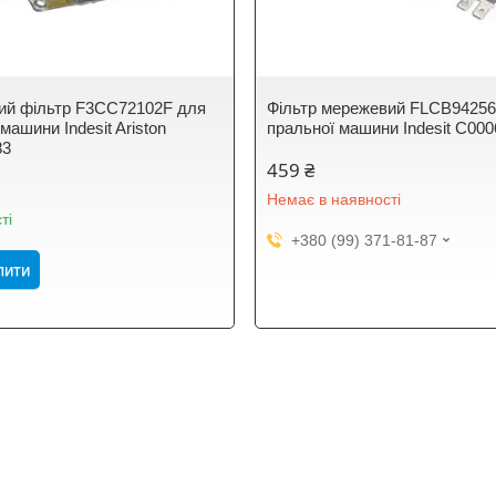
ий фільтр F3CC72102F для
Фільтр мережевий FLCB94256
машини Indesit Ariston
пральної машини Indesit С00
83
459 ₴
Немає в наявності
ті
+380 (99) 371-81-87
пити