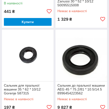
Zanussi 30 * 52 * 10/12
В наявності
50095515008
441
Немає в наявності
₴
1 329
₴
Купити
Сальник для пральної
Сальник до пральної машини
машини 35 * 62 * 10/12
AEG 45 * 75.2/81 * 10.5/14.5
Gorenje 587315
8996454223562
Немає в наявності
Немає в наявності
197
9 827
₴
₴