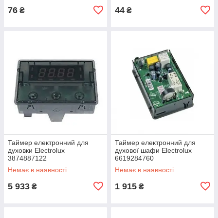
76
44
₴
₴
Таймер електронний для
Таймер електронний для
духовки Electrolux
духової шафи Electrolux
3874887122
6619284760
Немає в наявності
Немає в наявності
5 933
1 915
₴
₴