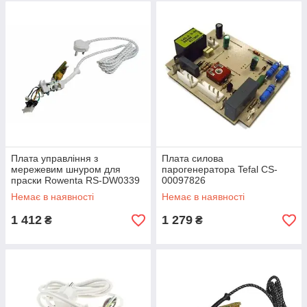
Плата управління з
Плата силова
мережевим шнуром для
парогенератора Tefal CS-
праски Rowenta RS-DW0339
00097826
Немає в наявності
Немає в наявності
1 412
1 279
₴
₴