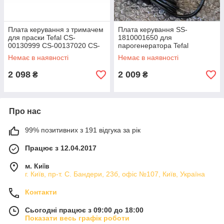
Плата керування з тримачем
Плата керування SS-
для праски Tefal CS-
1810001650 для
00130999 CS-00137020 CS-
парогенератора Tefal
00137021
GV9820 (с передньою
Немає в наявності
Немає в наявності
панеллю)
2 098
2 009
₴
₴
Про нас
99% позитивних з 191 відгука за рік
Працює з 12.04.2017
м. Київ
г. Київ, пр-т. С. Бандери, 23б, офіс №107, Київ, Україна
Контакти
Сьогодні працює з 09:00 до 18:00
Показати весь графік роботи