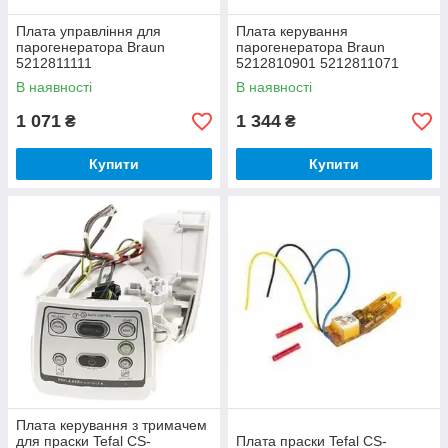
Плата управління для
Плата керування
парогенератора Braun
парогенератора Braun
5212811111
5212810901 5212811071
В наявності
В наявності
1 071
1 344
₴
₴
Купити
Купити
Плата керування з тримачем
для праски Tefal CS-
Плата праски Tefal CS-