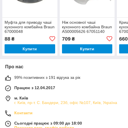
Муфта для приводу чаші
Ніж основної чаші
Криш
кухонного комбайна Braun
кухонного комбайна Braun
кухо
67000048
AS00005626 67051140
670
88
709
660
₴
₴
Купити
Купити
Про нас
99% позитивних з 191 відгука за рік
Працює з 12.04.2017
м. Київ
г. Київ, пр-т. С. Бандери, 23б, офіс №107, Київ, Україна
Контакти
Сьогодні працює з 09:00 до 18:00
Показати весь графік роботи