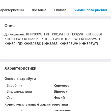
арактеристики
Доставка
Оплата
Умови повернення
Опис
До моделей: KHH300WH KHH301WH KHH302WH KHH303SI
KHH311WH KHH321SI KHH321WH KHH322WH KHH323WH
KHH324RD KHH326BK KHH326SI KHH326WH KHH326WR
Характеристики
Основні атрибути
Виробник
Kenwood
Вид запчастини
Віночок
Стан
Новий
Користувальницькі характеристики