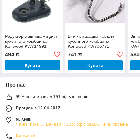
Редуктор з вінчиками для
Вінчик насадка гак для
Вінч
кухонного комбайна
кухонного комбайна
ком
Kenwood KW714991
Kenwood KW706771
KW7
494
741
580
₴
₴
Купити
Купити
Про нас
99% позитивних з 191 відгука за рік
Працює з 12.04.2017
м. Київ
г. Київ, пр-т. С. Бандери, 23б, офіс №107, Київ, Україна
Контакти