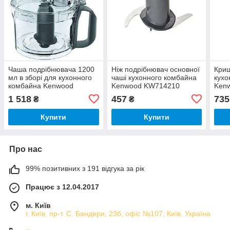
Чаша подрібнювача 1200
Ніж подрібнювач основної
Криш
мл в зборі для кухонного
чаші кухонного комбайна
кухо
комбайна Kenwood
Kenwood KW714210
Ken
KW715832
1 518
457
735
₴
₴
Купити
Купити
Про нас
99% позитивних з 191 відгука за рік
Працює з 12.04.2017
м. Київ
г. Київ, пр-т. С. Бандери, 23б, офіс №107, Київ, Україна