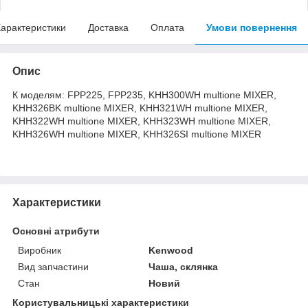
арактеристики
Доставка
Оплата
Умови повернення
Опис
К моделям: FPP225, FPP235, KHH300WH multione MIXER,
KHH326BK multione MIXER, KHH321WH multione MIXER,
KHH322WH multione MIXER, KHH323WH multione MIXER,
KHH326WH multione MIXER, KHH326SI multione MIXER
Характеристики
Основні атрибути
Виробник
Kenwood
Вид запчастини
Чаша, склянка
Стан
Новий
Користувальницькі характеристики