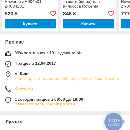
Rowenta ZR004501
та контейнера) для
Row
ZR004201
пилососа Rowenta
ZR0
ZR904301
ZR0
520
846
777
₴
₴
Купити
Купити
Про нас
99% позитивних з 191 відгука за рік
Працює з 12.04.2017
м. Київ
г. Київ, пр-т. С. Бандери, 23б, офіс №107, Київ, Україна
Контакти
Сьогодні працює з 09:00 до 18:00
Показати весь графік роботи
КНОПКА
Про нас
ЗВ'ЯЗКУ