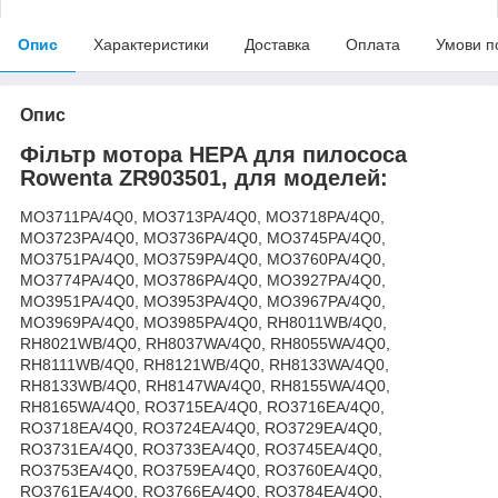
Опис
Характеристики
Доставка
Оплата
Умови п
Опис
Фільтр мотора HEPA для пилососа
Rowenta ZR903501, для моделей:
MO3711PA/4Q0, MO3713PA/4Q0, MO3718PA/4Q0,
MO3723PA/4Q0, MO3736PA/4Q0, MO3745PA/4Q0,
MO3751PA/4Q0, MO3759PA/4Q0, MO3760PA/4Q0,
MO3774PA/4Q0, MO3786PA/4Q0, MO3927PA/4Q0,
MO3951PA/4Q0, MO3953PA/4Q0, MO3967PA/4Q0,
MO3969PA/4Q0, MO3985PA/4Q0, RH8011WB/4Q0,
RH8021WB/4Q0, RH8037WA/4Q0, RH8055WA/4Q0,
RH8111WB/4Q0, RH8121WB/4Q0, RH8133WA/4Q0,
RH8133WB/4Q0, RH8147WA/4Q0, RH8155WA/4Q0,
RH8165WA/4Q0, RO3715EA/4Q0, RO3716EA/4Q0,
RO3718EA/4Q0, RO3724EA/4Q0, RO3729EA/4Q0,
RO3731EA/4Q0, RO3733EA/4Q0, RO3745EA/4Q0,
RO3753EA/4Q0, RO3759EA/4Q0, RO3760EA/4Q0,
RO3761EA/4Q0, RO3766EA/4Q0, RO3784EA/4Q0,