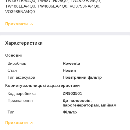
TW4871EA/4Q0, TW4871HA/4Q0, TW4873EA/4Q0,
TW4881EA/4Q0, TW4886EA/4Q0, VO3753NA/4Q0,
VO3985NA/4Q0
Приховати
Характеристики
Основні
Виробник
Rowenta
Стан
Новий
Тип аксесуара
Повітряний фільтр
Користувальницькі характеристики
Код виробника
ZR903501
Призначення
До пилососів,
парогенераторам, мийкам
Тип
Фільтр
Приховати