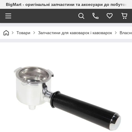
BigMart - оригінальні запчастини та аксесуари до побутової
Товари
Запчастини для кавоварок і кавоварок
Власни