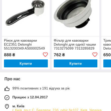
Ріжок для кавоварки
Фільтр для кавоварки
Трим
ECZ351 Delonghi
Delonghi для однієї чашки
каво
5513200349 AS00002549
7313275099 7313285829
Delo
AS00001313
731
888
762
650
₴
₴
Купити
Купити
Про нас
99% позитивних з 191 відгука за рік
Працює з 12.04.2017
м. Київ
г. Київ, пр-т. С. Бандери, 23б, офіс №107, Київ, Україна