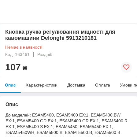
Кнопка ручка регулювання міцності для
кавомашини Delonghi 5913210181
Немає в наявності
Код: 163461
Роздріб
107
₴
Опис
Характеристики
Доставка
Оплата
Умови п
Опис
До моделей: ESAM5400, ESAM5400 EX:1, ESAM5400.BW
EX:1, ESAM5400.GD EX:1, ESAM5400.GR EX:1, ESAM5400.R
EX:1, ESAM5400.S EX:1, ESAM5450, ESAM5450 EX:1,
ESAM5450WH, ESAM5500.B, ESAM-5500.B, ESAM5500.B