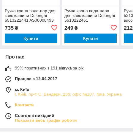
Ручка крана вода-пар для
Ручка крана вода-пара
Ручк
кавомашини Delonghi
для кавомашини Delonghi
531
5513222441 AS00008493
5513222461
висо
каво
735
249
212
₴
₴
Купити
Купити
Про нас
99% позитивних з 191 відгука за рік
Працює з 12.04.2017
м. Київ
г. Київ, пр-т. С. Бандери, 23б, офіс №107, Київ, Україна
Контакти
Сьогодні вихідний
Показати весь графік роботи