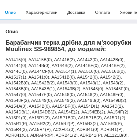
Опис
Характеристики
Доставка
Оплата
Умови п
Опис
Барабанчик терка дрібна для м'ясорубки
Moulinex SS-989854, до моделей:
AA1415(0), AA1415B(0), AA1416(2), AA1442(0), AA1442B(0),
AA1444(0), AA144B(0), AA144B(2), AA144BF(0), AA144BF(2),
AA144C(0), AA144CF(0), AA1514(1), AA1516(0), AA1516B(0),
AA1517(1), AA1541(0), AA1541B(0), AA1542(0), AA1542(2),
AA1542B(0), AA1542B(2), AA1543(0), AA1543(1), AA1543(2),
AA1543B(0), AA1543B(1), AA1543B(2), AA1545(0), AA1545F(0),
AA1547(0), AA1547F(0), AA1548(0), AA1548(2), AA1548F(0),
AA1548F(2), AA1549(0), AA1549(2), AA1549B(0), AA1549B(2),
AA154A(0), AA154B(0), AA154BF(0), AA154D(1), AA154D(2),
AA154DB(1), AA154DB(2), AA154E(2), AA154EB(2), AA154F(2),
AA15P1(0), AA15P1(2), AA15P1B(0), AA15P1B(2), AA15R1(2),
AA15R1(P), AA15R2(2), AA15R2(P), AA15R3(2), AA15R3(P),
AA15R4(2), AA15R4(P), ACXF01(0), ADR841(0), ADR841(P),
ADR841(Q), ADRAPR(P), ADRB41(2), ADRB41(P), AE1121B(0),