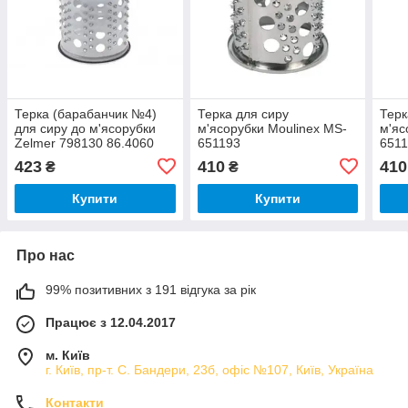
Терка (барабанчик №4)
Терка для сиру
Терк
для сиру до м'ясорубки
м'ясорубки Moulinex MS-
м'яс
Zelmer 798130 86.4060
651193
651
423
410
410
₴
₴
Купити
Купити
Про нас
99% позитивних з 191 відгука за рік
Працює з 12.04.2017
м. Київ
г. Київ, пр-т. С. Бандери, 23б, офіс №107, Київ, Україна
Контакти