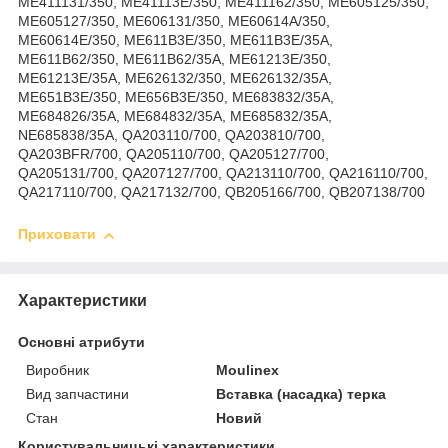
ME411131/350, ME41113E/350, ME411162/350, ME605125/350,
ME605127/350, ME606131/350, ME60614A/350,
ME60614E/350, ME611B3E/350, ME611B3E/35A,
ME611B62/350, ME611B62/35A, ME61213E/350,
ME61213E/35A, ME626132/350, ME626132/35A,
ME651B3E/350, ME656B3E/350, ME683832/35A,
ME684826/35A, ME684832/35A, ME685832/35A,
NE685838/35A, QA203110/700, QA203810/700,
QA203BFR/700, QA205110/700, QA205127/700,
QA205131/700, QA207127/700, QA213110/700, QA216110/700,
QA217110/700, QA217132/700, QB205166/700, QB207138/700
Приховати
Характеристики
Основні атрибути
Виробник
Moulinex
Вид запчастини
Вставка (насадка) терка
Стан
Новий
Користувальницькі характеристики