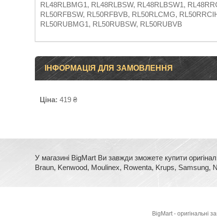
RL48RLBMG1, RL48RLBSW, RL48RLBSW1, RL48RR
RL50RFBSW, RL50RFBVB, RL50RLCMG, RL50RRCI
RL50RUBMG1, RL50RUBSW, RL50RUBVB
ІНФОРМАЦІЯ ДЛЯ ЗАМОВЛЕННЯ
Ціна:
419 ₴
У магазині BigMart Ви завжди зможете купити оригінал
Braun, Kenwood, Moulinex, Rowenta, Krups, Samsung, No