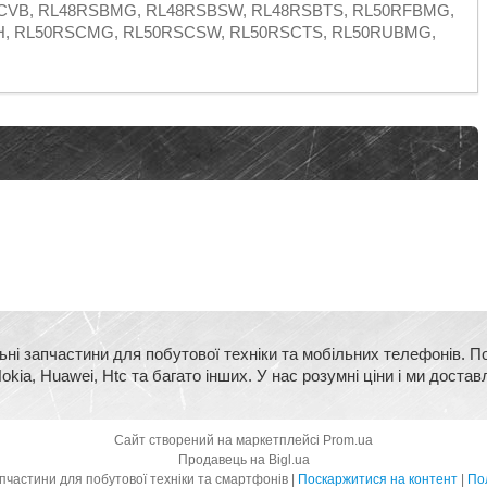
CVB, RL48RSBMG, RL48RSBSW, RL48RSBTS, RL50RFBMG,
H, RL50RSCMG, RL50RSCSW, RL50RSCTS, RL50RUBMG,
ьні запчастини для побутової техніки та мобільних телефонів. П
kia, Huawei, Htc та багато інших. У нас розумні ціни і ми достав
Сайт створений на маркетплейсі
Prom.ua
Продавець на Bigl.ua
BigMart - оригінальні запчастини для побутової техніки та смартфонів |
Поскаржитися на контент
|
Пол