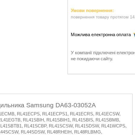
повернення товару протягом 14
У компанії підключені електро
не покидаючи сайту.
дильника Samsung DA63-03052A
L41ECMB, RL41ECPS, RL41ECPS1, RL41ECRS, RL41ECSW,
L41EGTB, RL41SBIH, RL41SBIH1, RL41SBIS, RL41SBMB,
RL41SBTB1, RL41SCBP, RL41SCSW, RL41SDSW, RL41WCPS,
L44SCSW, RL44SDSW, RL48RHEIH, RL48RLBMG,