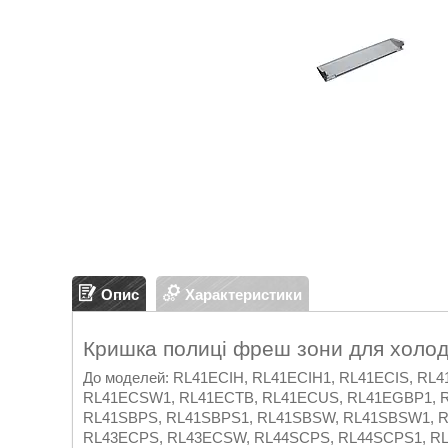
Опис
Характеристики
Кришка полиці фреш зони для холо
До моделей: RL41ECIH, RL41ECIH1, RL41ECIS, R
RL41ECSW1, RL41ECTB, RL41ECUS, RL41EGBP1, R
RL41SBPS, RL41SBPS1, RL41SBSW, RL41SBSW1, 
RL43ECPS, RL43ECSW, RL44SCPS, RL44SCPS1, R