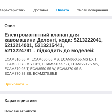
Характеристики
Доставка
Оплата
Умови повернення
Опис
Електромагнітний клапан для
кавомашини Делонгі, кода: 5213222041,
5213214001, 5213215441,
5213224791 - підходить до моделей:
ECAM510.55.M, ECAM650.85.MS, ECAM650.55.MS EX:1,
ECAM650.75.MS EX:1, ECAM550.55.SB, ECAM550.75.MS,
ECAM370.95.T, ECAM550.55.W, ECAM370.95.S,
ECAM370.85.SB, ECAM370.85.B
Приховати
Характеристики
Основні атрибути