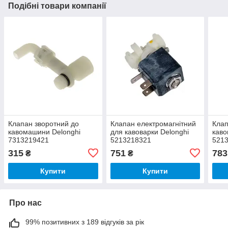
Подібні товари компанії
Клапан зворотний до
Клапан електромагнітний
Клап
кавомашини Delonghi
для кавоварки Delonghi
каво
7313219421
5213218321
521
315
751
783
₴
₴
Купити
Купити
Про нас
99% позитивних з 189 відгуків за рік