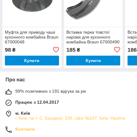
Муфта для приводу чаші
Вставка терка товстої
Вста
кухонного комбайна Braun
нарізки для кухонного
нарі
67000048
комбайна Braun 67000490
комб
98
185
186
₴
₴
Купити
Купити
Про нас
99% позитивних з 191 відгука за рік
Працює з 12.04.2017
м. Київ
г. Київ, пр-т. С. Бандери, 23б, офіс №107, Київ, Україна
Контакти