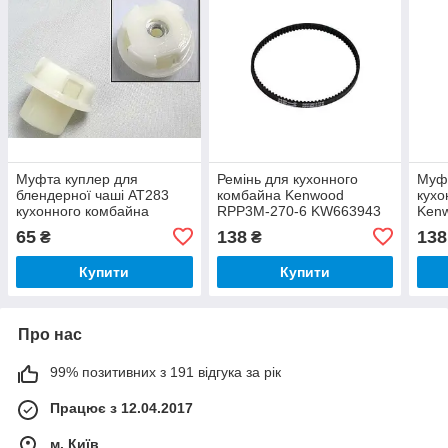
Муфта куплер для
Ремінь для кухонного
Муф
блендерної чаші AT283
комбайна Kenwood
кухо
кухонного комбайна
RPP3M-270-6 KW663943
Ken
Kenwood KW706977
65
138
138
₴
₴
Купити
Купити
Про нас
99% позитивних з 191 відгука за рік
Працює з 12.04.2017
м. Київ