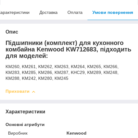
арактеристики
Доставка
Оплата
Умови повернення
Опис
Підшипники (комплект) для кухонного
комбайна Kenwood KW712683, підходить
для моделей:
KM260, KM261, KM262, KM263, KM264, KM265, KM266,
KM283, KM285, KM286, KM287, KHC29, KM289, KM248,
KM288, KM242, KM280, KM245
Приховати
Характеристики
Основні атрибути
Виробник
Kenwood