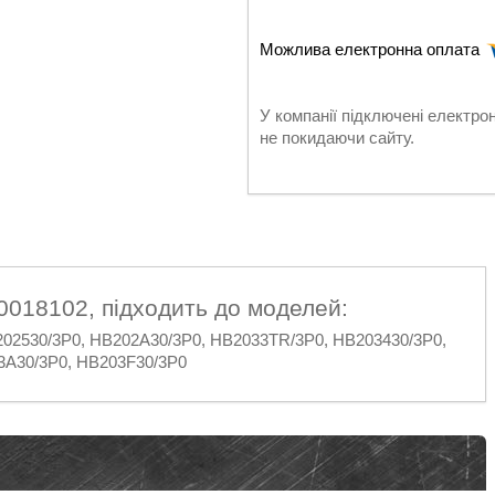
У компанії підключені електро
не покидаючи сайту.
0018102, підходить до моделей:
2530/3P0, HB202A30/3P0, HB2033TR/3P0, HB203430/3P0,
3A30/3P0, HB203F30/3P0