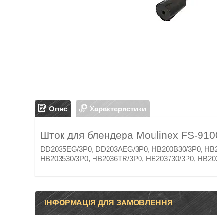
Опис
Характеристики
Шток для блендера Moulinex FS-910
DD2035EG/3P0, DD203AEG/3P0, HB200B30/3P0, HB20
HB203530/3P0, HB2036TR/3P0, HB203730/3P0, HB20
ІНФОРМАЦІЯ ДЛЯ ЗАМОВЛЕННЯ