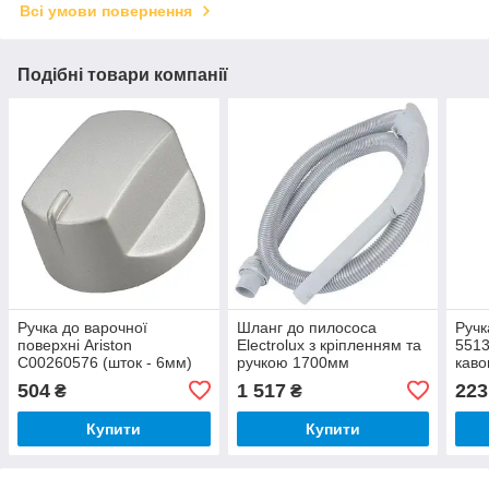
Всі умови повернення
Подібні товари компанії
Ручка до варочної
Шланг до пилососа
Ручк
поверхні Ariston
Electrolux з кріпленням та
5513
C00260576 (шток - 6мм)
ручкою 1700мм
каво
2194055477
504
1 517
223
₴
₴
Купити
Купити