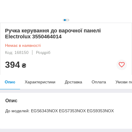
Ручка керування до варочної панелі
Electrolux 3550464014
Немає в наявності
Код: 168150
Роздріб
394
₴
Опис
Характеристики
Доставка
Оплата
Умови п
Опис
До моделей: EGS6343NOX EGS7353NOX EGS9353NOX