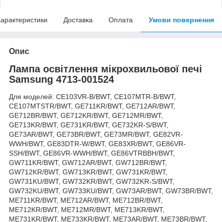
арактеристики
Доставка
Оплата
Умови повернення
Опис
Лампа освітлення мікрохвильової печі
Samsung 4713-001524
Для моделей: CE103VR-B/BWT, CE107MTR-B/BWT,
CE107MTSTR/BWT, GE711KR/BWT, GE712AR/BWT,
GE712BR/BWT, GE712KR/BWT, GE712MR/BWT,
GE713KR/BWT, GE731KR/BWT, GE732KR-S/BWT,
GE73AR/BWT, GE73BR/BWT, GE73MR/BWT, GE82VR-
WWH/BWT, GE83DTR-W/BWT, GE83XR/BWT, GE86VR-
SSH/BWT, GE86VR-WWH/BWT, GE86VTRBBH/BWT,
GW711KR/BWT, GW712AR/BWT, GW712BR/BWT,
GW712KR/BWT, GW713KR/BWT, GW731KR/BWT,
GW731KU/BWT, GW732KR/BWT, GW732KR-S/BWT,
GW732KU/BWT, GW733KU/BWT, GW73AR/BWT, GW73BR/BWT,
ME711KR/BWT, ME712AR/BWT, ME712BR/BWT,
ME712KR/BWT, ME712MR/BWT, ME713KR/BWT,
ME731KR/BWT, ME733KR/BWT, ME73AR/BWT, ME73BR/BWT,