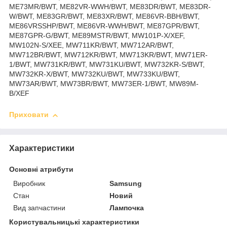
ME73MR/BWT, ME82VR-WWH/BWT, ME83DR/BWT, ME83DR-
W/BWT, ME83GR/BWT, ME83XR/BWT, ME86VR-BBH/BWT,
ME86VRSSHP/BWT, ME86VR-WWH/BWT, ME87GPR/BWT,
ME87GPR-G/BWT, ME89MSTR/BWT, MW101P-X/XEF,
MW102N-S/XEE, MW711KR/BWT, MW712AR/BWT,
MW712BR/BWT, MW712KR/BWT, MW713KR/BWT, MW71ER-
1/BWT, MW731KR/BWT, MW731KU/BWT, MW732KR-S/BWT,
MW732KR-X/BWT, MW732KU/BWT, MW733KU/BWT,
MW73AR/BWT, MW73BR/BWT, MW73ER-1/BWT, MW89M-
B/XEF
Приховати
Характеристики
Основні атрибути
Виробник
Samsung
Стан
Новий
Вид запчастини
Лампочка
Користувальницькі характеристики