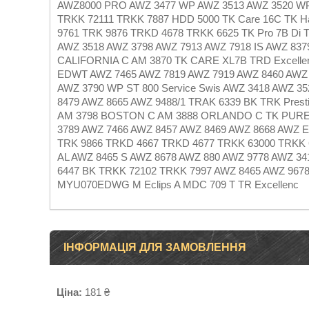
AWZ8000 PRO AWZ 3477 WP AWZ 3513 AWZ 3520 WP 
TRKK 72111 TRKK 7887 HDD 5000 TK Care 16C TK
9761 TRK 9876 TRKD 4678 TRKK 6625 TK Pro 7B Di T
AWZ 3518 AWZ 3798 AWZ 7913 AWZ 7918 IS AWZ 837
CALIFORNIA C AM 3870 TK CARE XL7B TRD Excelle
EDWT AWZ 7465 AWZ 7819 AWZ 7919 AWZ 8460 AWZ 
AWZ 3790 WP ST 800 Service Swis AWZ 3418 AWZ 3
8479 AWZ 8665 AWZ 9488/1 TRAK 6339 BK TRK Prest
AM 3798 BOSTON C AM 3888 ORLANDO C TK PURE 
3789 AWZ 7466 AWZ 8457 AWZ 8469 AWZ 8668 AWZ 
TRK 9866 TRKD 4667 TRKD 4677 TRKK 63000 TRKK 6
AL AWZ 8465 S AWZ 8678 AWZ 880 AWZ 9778 AWZ 34
6447 BK TRKK 72102 TRKK 7997 AWZ 8465 AWZ 967
MYU070EDWG M Eclips A MDC 709 T TR Excellenc
ІНФОРМАЦІЯ ДЛЯ ЗАМОВЛЕННЯ
Ціна:
181 ₴