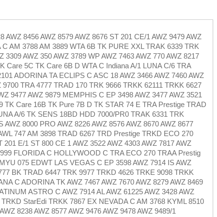
8 AWZ 8456 AWZ 8579 AWZ 8676 ST 201 CE/1 AWZ 9479 AWZ
 C AM 3788 AM 3889 WTA 6B TK PURE XXL TRAK 6339 TRK
WZ 3309 AWZ 350 AWZ 3789 WP AWZ 7463 AWZ 770 AWZ 8217
 Care 5C TK Care 6B D WTA C Indiana A/1 LUNA C/6 TRA
72101 ADORINA TA ECLIPS C ASC 18 AWZ 3466 AWZ 7460 AWZ
 9700 TRA 4777 TRAD 170 TRK 9666 TRKK 62111 TRKK 6627
WZ 9477 AWZ 9879 MEMPHIS C EP 3498 AWZ 3477 AWZ 3521
TK Care 16B TK Pure 7B D TK STAR 74 E TRA Prestige TRAD
LUNA A/6 TK SENS 18BD HDD 7000/PR0 TRAK 6331 TRK
 IS AWZ 8000 PRO AWZ 8226 AWZ 8576 AWZ 8670 AWZ 8677
WL 747 AM 3898 TRAD 6267 TRD Prestige TRKD ECO 270
 201 E/1 ST 800 CE 1 AWZ 3522 AWZ 4303 AWZ 7817 AWZ
 3999 FLORIDA C HOLLYWOOD C TRA ECO 270 TRAA Prestig
 MYU 075 EDWT LAS VEGAS C EP 3598 AWZ 7914 IS AWZ
A 4777 BK TRAD 6447 TRK 9977 TRKD 4626 TRKE 9098 TRKK
IANA C ADORINA TK AWZ 7467 AWZ 7670 AWZ 8279 AWZ 8469
LATINUM ASTRO C AWZ 7914 AL AWZ 61225 AWZ 3428 AWZ
7 TRKD StarEdi TRKK 7867 EX NEVADA C AM 3768 KYML 8510
AWZ 8238 AWZ 8577 AWZ 9476 AWZ 9478 AWZ 9489/1