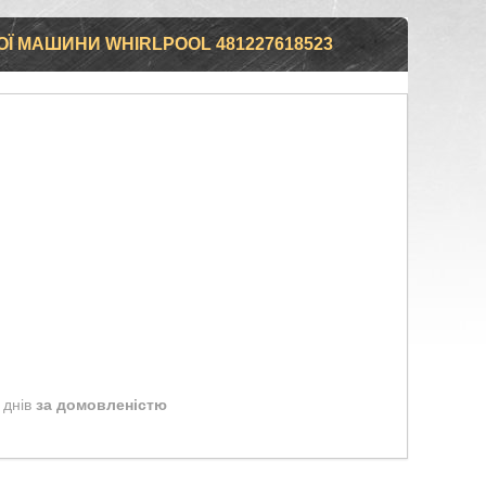
Ї МАШИНИ WHIRLPOOL 481227618523
 днів
за домовленістю