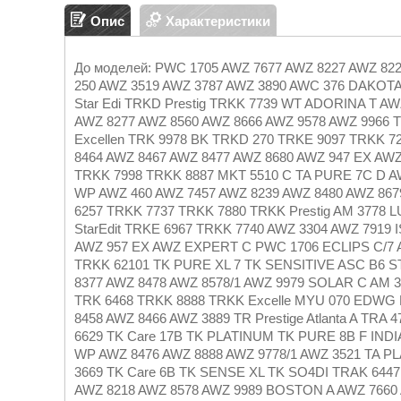
Опис
Характеристики
До моделей: PWC 1705 AWZ 7677 AWZ 8227 AWZ 822
250 AWZ 3519 AWZ 3787 AWZ 3890 AWC 376 DAKOTA
Star Edi TRKD Prestig TRKK 7739 WT ADORINA T A
AWZ 8277 AWZ 8560 AWZ 8666 AWZ 9578 AWZ 9966 TK
Excellen TRK 9978 BK TRKD 270 TRKE 9097 TRKK 
8464 AWZ 8467 AWZ 8477 AWZ 8680 AWZ 947 EX AWZ
TRKK 7998 TRKK 8887 MKT 5510 C TA PURE 7C D A
WP AWZ 460 AWZ 7457 AWZ 8239 AWZ 8480 AWZ 8679 
6257 TRKK 7737 TRKK 7880 TRKK Prestig AM 3778 
StarEdit TRKE 6967 TRKK 7740 AWZ 3304 AWZ 7919
AWZ 957 EX AWZ EXPERT C PWC 1706 ECLIPS C/7 A
TRKK 62101 TK PURE XL 7 TK SENSITIVE ASC B6 ST
8377 AWZ 8478 AWZ 8578/1 AWZ 9979 SOLAR C AM
TRK 6468 TRKK 8888 TRKK Excelle MYU 070 EDWG
8458 AWZ 8466 AWZ 3889 TR Prestige Atlanta A TR
6629 TK Care 17B TK PLATINUM TK PURE 8B F IND
WP AWZ 8476 AWZ 8888 AWZ 9778/1 AWZ 3521 TA P
3669 TK Care 6B TK SENSE XL TK SO4DI TRAK 644
AWZ 8218 AWZ 8578 AWZ 9989 BOSTON A AWZ 7660 