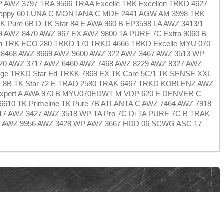
AWZ 3797 TRA 9566 TRAA Excelle TRK Excellen TRKD 4627
 Happy 60 LUNA C MONTANA C MDE 2441 AGW AM 3998 TRK
K Pure 6B D TK Star 84 E AWA 960 B EP3598 LA AWZ 3413/1
9 AWZ 8470 AWZ 967 EX AWZ 9800 TA PURE 7C Extra 9060 B
n TRK ECO 280 TRKD 170 TRKD 4666 TRKD Excelle MYU 070
8468 AWZ 8669 AWZ 9600 AWZ 322 AWZ 3467 AWZ 3513 WP
520 AWZ 3717 AWZ 6460 AWZ 7468 AWZ 8229 AWZ 8327 AWZ
ige TRKD Star Ed TRKK 7869 EX TK Care 5C/1 TK SENSE XXL
8B TK Star 72 E TRAD 2580 TRAK 6467 TRKD KOBLENZ AWZ
Expert A AWA 970 B MYU070EDWT M VDP 620 E DENVER C
610 TK Primeline TK Pure 7B ATLANTA C AWZ 7464 AWZ 7918
17 AWZ 3427 AWZ 3518 WP TA Pro 7C Di TA PURE 7C B TRAK
8 AWZ 9956 AWZ 3428 WP AWZ 3667 HDD 06 SCWG ASC 17