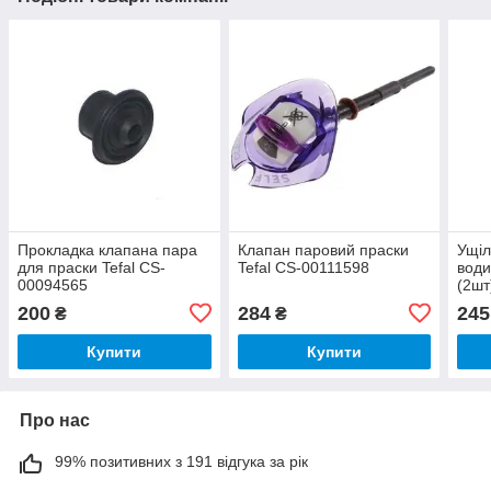
Прокладка клапана пара
Клапан паровий праски
Ущіл
для праски Tefal CS-
Tefal CS-00111598
води
00094565
(2шт
200
284
245
₴
₴
Купити
Купити
Про нас
99% позитивних з 191 відгука за рік