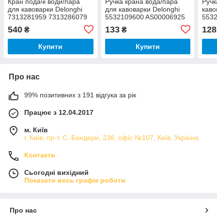
Кран подачі води/пара
Ручка крана вода/пара
Ручк
для кавоварки Delonghi
для кавоварки Delonghi
каво
7313281959 7313286079
5532109600 AS00006925
553
540
133
128
₴
₴
Купити
Купити
Про нас
99% позитивних з 191 відгука за рік
Працює з 12.04.2017
м. Київ
г. Київ, пр-т. С. Бандери, 23б, офіс №107, Київ, Україна
Контакти
Сьогодні вихідний
Показати весь графік роботи
Про нас