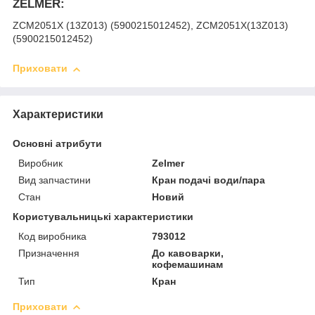
ZELMER:
ZCM2051X (13Z013) (5900215012452), ZCM2051X(13Z013)
(5900215012452)
Приховати
Характеристики
Основні атрибути
Виробник
Zelmer
Вид запчастини
Кран подачі води/пара
Стан
Новий
Користувальницькі характеристики
Код виробника
793012
Призначення
До кавоварки,
кофемашинам
Тип
Кран
Приховати