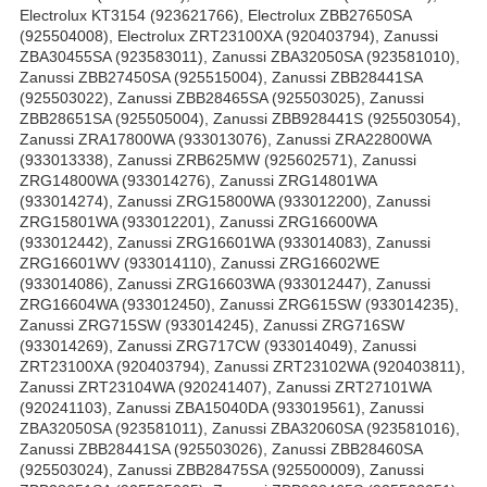
Electrolux KT3154 (923621766), Electrolux ZBB27650SA
(925504008), Electrolux ZRT23100XA (920403794), Zanussi
ZBA30455SA (923583011), Zanussi ZBA32050SA (923581010),
Zanussi ZBB27450SA (925515004), Zanussi ZBB28441SA
(925503022), Zanussi ZBB28465SA (925503025), Zanussi
ZBB28651SA (925505004), Zanussi ZBB928441S (925503054),
Zanussi ZRA17800WA (933013076), Zanussi ZRA22800WA
(933013338), Zanussi ZRB625MW (925602571), Zanussi
ZRG14800WA (933014276), Zanussi ZRG14801WA
(933014274), Zanussi ZRG15800WA (933012200), Zanussi
ZRG15801WA (933012201), Zanussi ZRG16600WA
(933012442), Zanussi ZRG16601WA (933014083), Zanussi
ZRG16601WV (933014110), Zanussi ZRG16602WE
(933014086), Zanussi ZRG16603WA (933012447), Zanussi
ZRG16604WA (933012450), Zanussi ZRG615SW (933014235),
Zanussi ZRG715SW (933014245), Zanussi ZRG716SW
(933014269), Zanussi ZRG717CW (933014049), Zanussi
ZRT23100XA (920403794), Zanussi ZRT23102WA (920403811),
Zanussi ZRT23104WA (920241407), Zanussi ZRT27101WA
(920241103), Zanussi ZBA15040DA (933019561), Zanussi
ZBA32050SA (923581011), Zanussi ZBA32060SA (923581016),
Zanussi ZBB28441SA (925503026), Zanussi ZBB28460SA
(925503024), Zanussi ZBB28475SA (925500009), Zanussi