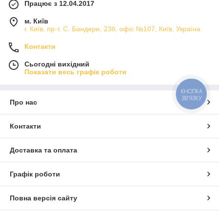
Працює з 12.04.2017
м. Київ
г. Київ, пр-т. С. Бандери, 23б, офіс №107, Київ, Україна
Контакти
Сьогодні вихідний
Показати весь графік роботи
КНОПКА
ЗВ'ЯЗКУ
Про нас
Контакти
Доставка та оплата
Графік роботи
Повна версія сайту