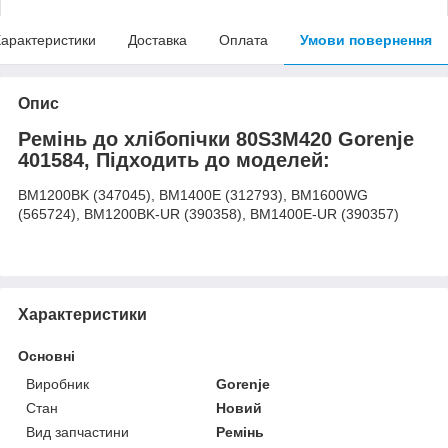
арактеристики
Доставка
Оплата
Умови повернення
Опис
Ремінь до хлібопічки 80S3M420 Gorenje
401584, Підходить до моделей:
BM1200BK (347045), BM1400E (312793), BM1600WG
(565724), BM1200BK-UR (390358), BM1400E-UR (390357)
Характеристики
Основні
Виробник
Gorenje
Стан
Новий
Вид запчастини
Ремінь