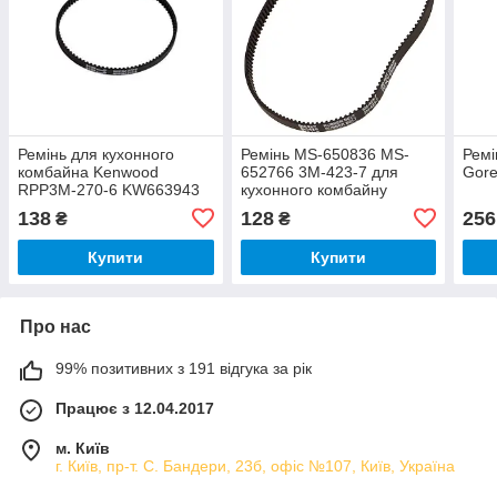
Ремінь для кухонного
Ремінь MS-650836 MS-
Ремі
комбайна Kenwood
652766 3M-423-7 для
Gore
RPP3M-270-6 KW663943
кухонного комбайну
Moulinex
138
128
256
₴
₴
Купити
Купити
Про нас
99% позитивних з 191 відгука за рік
Працює з 12.04.2017
м. Київ
г. Київ, пр-т. С. Бандери, 23б, офіс №107, Київ, Україна