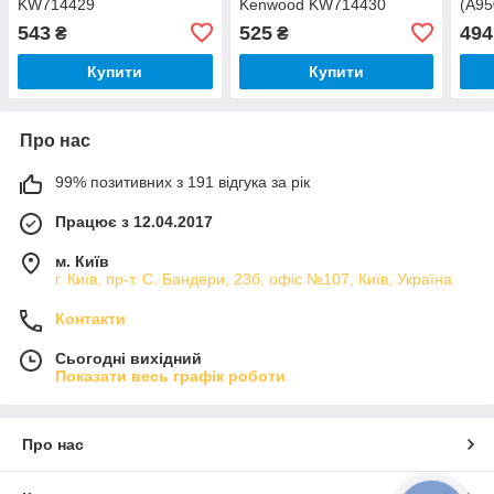
KW714429
Kenwood KW714430
(A9
KW7
543
525
494
₴
₴
Купити
Купити
Про нас
99% позитивних з 191 відгука за рік
Працює з 12.04.2017
м. Київ
г. Київ, пр-т. С. Бандери, 23б, офіс №107, Київ, Україна
Контакти
Сьогодні вихідний
Показати весь графік роботи
Про нас