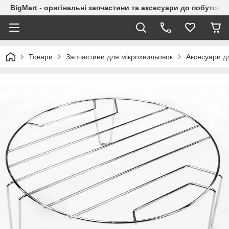
BigMart - оригінальні запчастини та аксесуари до побутової
Товари
Запчастини для мікрохвильовок
Аксесуари д