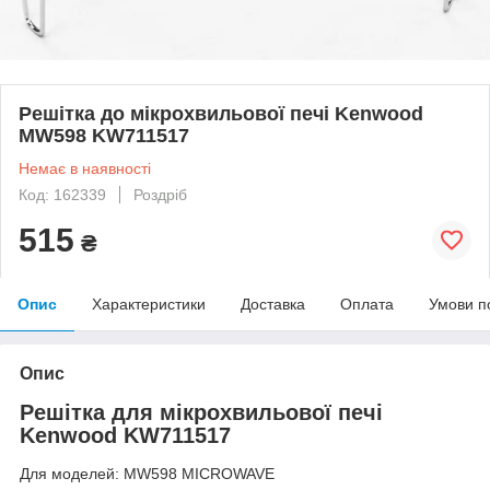
Решітка до мікрохвильової печі Kenwood
MW598 KW711517
Немає в наявності
Код: 162339
Роздріб
515
₴
Опис
Характеристики
Доставка
Оплата
Умови п
Опис
Решітка для мікрохвильової печі
Kenwood KW711517
Для моделей: MW598 MICROWAVE