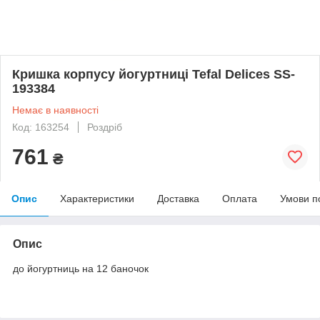
Кришка корпусу йогуртниці Tefal Delices SS-
193384
Немає в наявності
Код: 163254
Роздріб
761
₴
Опис
Характеристики
Доставка
Оплата
Умови п
Опис
до йогуртниць на 12 баночок