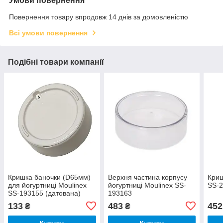
Умови повернення
Повернення товару впродовж 14 днів за домовленістю
Всі умови повернення
Подібні товари компанії
Кришка баночки (D65мм)
Верхня частина корпусу
Криш
для йогуртниці Moulinex
йогуртниці Moulinex SS-
SS-
SS-193155 (датована)
193163
133
483
452
₴
₴