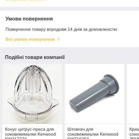
Умови повернення
Повернення товару впродовж 14 днів за домовленістю
Всі умови повернення
Подібні товари компанії
Конус цитрус-преса для
Штовхач для
Криш
соковижималки Kenwood
соковижималки Kenwood
сок
KW717272
KW716253
JE6