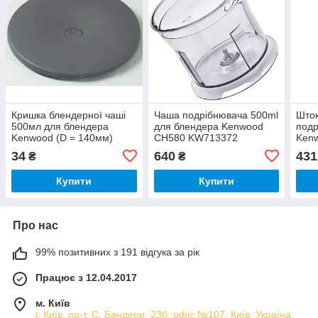
Кришка блендерної чаші
Чаша подрібнювача 500ml
Шток
500мл для блендера
для блендера Kenwood
подр
Kenwood (D = 140мм)
CH580 KW713372
Ken
KW714806
34
640
431
₴
₴
Купити
Купити
Про нас
99% позитивних з 191 відгука за рік
Працює з 12.04.2017
м. Київ
г. Київ, пр-т. С. Бандери, 23б, офіс №107, Київ, Україна