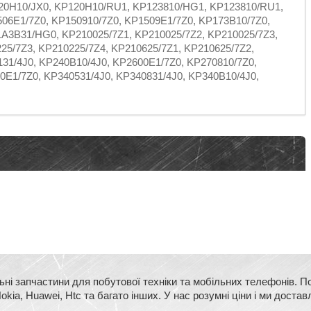
20H10/JX0, KP120H10/RU1, KP123810/HG1, KP123810/RU1,
06E1/7Z0, KP150910/7Z0, KP1509E1/7Z0, KP173B10/7Z0,
3B31/HG0, KP210025/7Z1, KP210025/7Z2, KP210025/7Z3,
25/7Z3, KP210225/7Z4, KP210625/7Z1, KP210625/7Z2,
31/4J0, KP240B10/4J0, KP2600E1/7Z0, KP270810/7Z0,
0E1/7Z0, KP340531/4J0, KP340831/4J0, KP340B10/4J0,
ьні запчастини для побутової техніки та мобільних телефонів. П
kia, Huawei, Htc та багато інших. У нас розумні ціни і ми достав