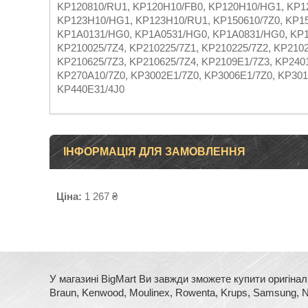
KP120810/RU1, KP120H10/FB0, KP120H10/HG1, KP1
KP123H10/HG1, KP123H10/RU1, KP150610/7Z0, KP15
KP1A0131/HG0, KP1A0531/HG0, KP1A0831/HG0, KP1A
KP210025/7Z4, KP210225/7Z1, KP210225/7Z2, KP2102
KP210625/7Z3, KP210625/7Z4, KP2109E1/7Z3, KP2401
KP270A10/7Z0, KP3002E1/7Z0, KP3006E1/7Z0, KP301
KP440E31/4J0
ІНФОРМАЦІЯ ДЛЯ ЗАМОВЛЕННЯ
Ціна:
1 267 ₴
У магазині BigMart Ви завжди зможете купити оригінал
Braun, Kenwood, Moulinex, Rowenta, Krups, Samsung, No