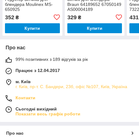
блендера Moulinex MS-
Braun 64189652 67050149
блен
650925
AS00004189
732
352
329
431
₴
₴
Купити
Купити
Про нас
99% позитивних з 189 відгуків за рік
Працює з 12.04.2017
м. Київ
г. Київ, пр-т. С. Бандери, 23б, офіс №107, Київ, Україна
Контакти
Сьогодні вихідний
Показати весь графік роботи
Про нас