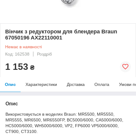
Вінчик з редуктором для блендера Braun
67050196 AX22110001
Немає в наявності
Код: 162538
Роздріб
1 153
₴
Опис
Характеристики
Доставка
Оплата
Умови п
Опис
Використовується в моделях Braun: MR5500, MR5550,
MR5555, MR6500, MR6550FP, BC5000/6000, CA5000/6000,
HC5000/6000, WH5000/6000, VP2, FP6000 VP5000/6000,
CT900, CT3100.