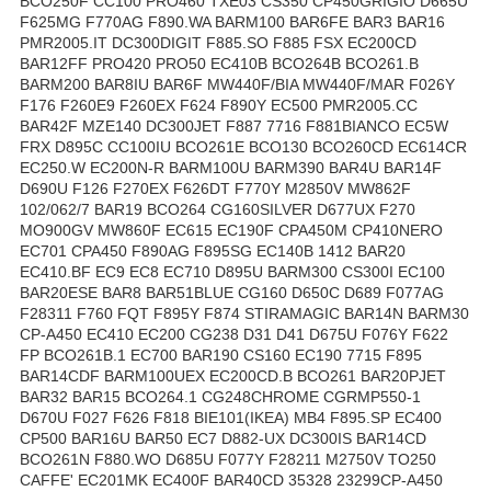
BCO250F CC100 PRO460 TXE03 CS350 CP450GRIGIO D665U
F625MG F770AG F890.WA BARM100 BAR6FE BAR3 BAR16
PMR2005.IT DC300DIGIT F885.SO F885 FSX EC200CD
BAR12FF PRO420 PRO50 EC410B BCO264B BCO261.B
BARM200 BAR8IU BAR6F MW440F/BIA MW440F/MAR F026Y
F176 F260E9 F260EX F624 F890Y EC500 PMR2005.CC
BAR42F MZE140 DC300JET F887 7716 F881BIANCO EC5W
FRX D895C CC100IU BCO261E BCO130 BCO260CD EC614CR
EC250.W EC200N-R BARM100U BARM390 BAR4U BAR14F
D690U F126 F270EX F626DT F770Y M2850V MW862F
102/062/7 BAR19 BCO264 CG160SILVER D677UX F270
MO900GV MW860F EC615 EC190F CPA450M CP410NERO
EC701 CPA450 F890AG F895SG EC140B 1412 BAR20
EC410.BF EC9 EC8 EC710 D895U BARM300 CS300I EC100
BAR20ESE BAR8 BAR51BLUE CG160 D650C D689 F077AG
F28311 F760 FQT F895Y F874 STIRAMAGIC BAR14N BARM30
CP-A450 EC410 EC200 CG238 D31 D41 D675U F076Y F622
FP BCO261B.1 EC700 BAR190 CS160 EC190 7715 F895
BAR14CDF BARM100UEX EC200CD.B BCO261 BAR20PJET
BAR32 BAR15 BCO264.1 CG248CHROME CGRMP550-1
D670U F027 F626 F818 BIE101(IKEA) MB4 F895.SP EC400
CP500 BAR16U BAR50 EC7 D882-UX DC300IS BAR14CD
BCO261N F880.WO D685U F077Y F28211 M2750V TO250
CAFFE' EC201MK EC400F BAR40CD 35328 23299CP-A450