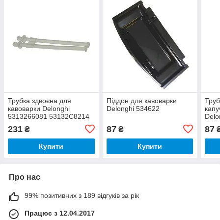
Трубка здвоєна для
Піддон для кавоварки
Труб
кавоварки Delonghi
Delonghi 534622
капу
5313266081 53132C8214
Delo
231
87
87
₴
₴
Купити
Купити
Про нас
99% позитивних з 189 відгуків за рік
Працює з 12.04.2017