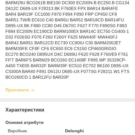
BARM29U BCO261B BIE100 DC300 EC200N-B EC250.B CG134
D612C D689-UX F28313.BK F760EX FPX BAR14 BAR4FE
BAR4 BAR19F CC1000 F870 F894 F890 FRP CP450 CF8
BAR51.TW/B EC610 C40 BAR6U BAR52 BAR18CD BAR14FU
D895-UX.BK F880 CC80 D45 D670C F627 F770 F890SG F883
F884 EC200N EC190CD BARM100EX BAR14C EC750 CG400-1
D32 F026SG F076 F260 F260Y F625 MW440F MW440FJ
BAR42 BAR51 BAR12CD EC730 CC80IU C30 BARM200JET
BARM39FE CF8F CF6 EC650 EC6 CS150 CP460GRIGIO
EC270 BCO240 D895UX D4C D689U F620 F628 F760/E9 F761
FP.T BAR6FS BARM29 BCO260 EC140BF F895.WP 35328CP-
A450 TXE05 BAR32F BARM39F EC510 EC702 BK100 D895-UX
CS300A BAR40 F891 D612U D685-UX F077SG F28211.W1 FTS
BCO260CD.1 BAR12FU BAR20P
Приховати
Характеристики
Основні атрибути
Виробник
Delonghi