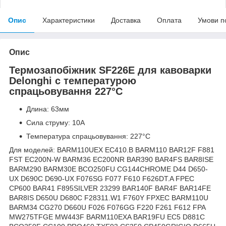
Опис
Характеристики
Доставка
Оплата
Умови п
Опис
Термозапобіжник SF226E для кавоварки
Delonghi с температурою
спрацьовування 227°C
Длина: 63мм
Сила струму: 10A
Температура спрацьовування: 227°C
Для моделей: BARM110UEX EC410.B BARM110 BAR12F F881
FST EC200N-W BARM36 EC200NR BAR390 BAR4FS BAR8ISE
BARM290 BARM30E BCO250FU CG144CHROME D44 D650-
UX D690C D690-UX F076SG F077 F610 F626DT.A FPEC
CP600 BAR41 F895SILVER 23299 BAR140F BAR4F BAR14FE
BAR8IS D650U D680C F28311.W1 F760Y FPXEC BARM110U
BARM34 CG270 D660U F026 F076GG F220 F261 F612 FPA
MW275TFGE MW443F BARM110EXA BAR19FU EC5 D881C