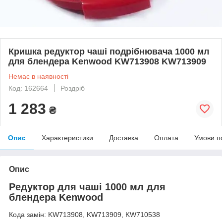
Кришка редуктор чаші подрібнювача 1000 мл
для блендера Kenwood KW713908 KW713909
Немає в наявності
Код: 162664
Роздріб
1 283
₴
Опис
Характеристики
Доставка
Оплата
Умови п
Опис
Редуктор для чаші 1000 мл для
блендера Kenwood
Кода замін: KW713908, KW713909, KW710538