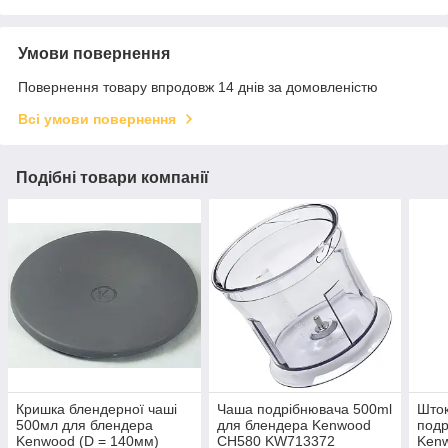
Умови повернення
Повернення товару впродовж 14 днів за домовленістю
Всі умови повернення
Подібні товари компанії
Кришка блендерної чаші
Чаша подрібнювача 500ml
Шток
500мл для блендера
для блендера Kenwood
подр
Kenwood (D = 140мм)
CH580 KW713372
Ken