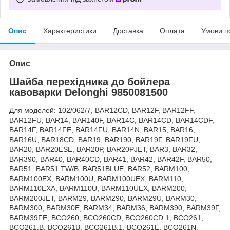
Опис
Характеристики
Доставка
Оплата
Умови п
Опис
Шайба перехідника до бойлера
кавоварки Delonghi 9850081500
Для моделей: 102/062/7, BAR12CD, BAR12F, BAR12FF,
BAR12FU, BAR14, BAR140F, BAR14C, BAR14CD, BAR14CDF,
BAR14F, BAR14FE, BAR14FU, BAR14N, BAR15, BAR16,
BAR16U, BAR18CD, BAR19, BAR190, BAR19F, BAR19FU,
BAR20, BAR20ESE, BAR20P, BAR20PJET, BAR3, BAR32,
BAR390, BAR40, BAR40CD, BAR41, BAR42, BAR42F, BAR50,
BAR51, BAR51.TW/B, BAR51BLUE, BAR52, BARM100,
BARM100EX, BARM100U, BARM100UEX, BARM110,
BARM110EXA, BARM110U, BARM110UEX, BARM200,
BARM200JET, BARM29, BARM290, BARM29U, BARM30,
BARM300, BARM30E, BARM34, BARM36, BARM390, BARM39F,
BARM39FE, BCO260, BCO260CD, BCO260CD.1, BCO261,
BCO261.B, BCO261B, BCO261B.1, BCO261E, BCO261N,