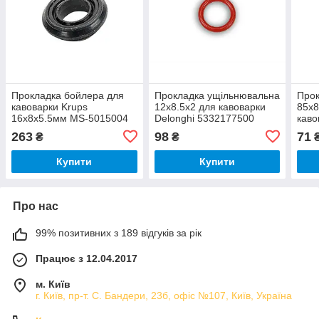
Прокладка бойлера для
Прокладка ущільнювальна
Прок
кавоварки Krups
12х8.5х2 для кавоварки
85x8
16x8x5.5мм MS-5015004
Delonghi 5332177500
каво
533
263
98
71
₴
₴
Купити
Купити
Про нас
99% позитивних з 189 відгуків за рік
Працює з 12.04.2017
м. Київ
г. Київ, пр-т. С. Бандери, 23б, офіс №107, Київ, Україна