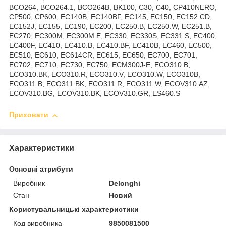
BCO264, BCO264.1, BCO264B, BK100, C30, C40, CP410NERO,
CP500, CP600, EC140B, EC140BF, EC145, EC150, EC152.CD,
EC152J, EC155, EC190, EC200, EC250.B, EC250.W, EC251.B,
EC270, EC300M, EC300M.E, EC330, EC330S, EC331.S, EC400,
EC400F, EC410, EC410.B, EC410.BF, EC410B, EC460, EC500,
EC510, EC610, EC614CR, EC615, EC650, EC700, EC701,
EC702, EC710, EC730, EC750, ECM300J-E, ECO310.B,
ECO310.BK, ECO310.R, ECO310.V, ECO310.W, ECO310B,
ECO311.B, ECO311.BK, ECO311.R, ECO311.W, ECOV310.AZ,
ECOV310.BG, ECOV310.BK, ECOV310.GR, ES460.S
Приховати
Характеристики
Основні атрибути
Виробник
Delonghi
Стан
Новий
Користувальницькі характеристики
Код виробника
9850081500