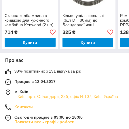
Скляна колба млина з
Кільця ущільнювальні
Ремі
кришкою для кухонного
(3шт D = 80мм) до
ком
комбайна Kenwood (2 шт)
Блендерної чаші
RPP
KW697736
кухонного комбайна
714
325
138
₴
₴
Kenwood KW680939
Купити
Купити
Про нас
99% позитивних з 191 відгука за рік
Працює з 12.04.2017
м. Київ
г. Київ, пр-т. С. Бандери, 23б, офіс №107, Київ, Україна
Контакти
Сьогодні працює з 09:00 до 18:00
Показати весь графік роботи