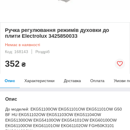
Ручка регулювання режимів духовки до
плити Electrolux 3425850033
Немає в наявності
Код: 168143
Роздріб
352
₴
Опис
Характеристики
Доставка
Оплата
Умови п
Опис
До моделей: EKG51100OW EKG51101OW EKG51101OW G50
BF HU EKG51102OW EKG51103OW EKG51104OW
EKG51300OW EKG54100OW EKG54101OW EKG60100OW
EKG61100OW EKG61101OW EKG61102OW FGH50K3101