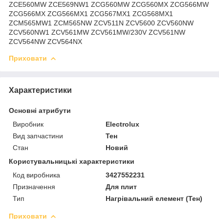
ZCE560MW ZCE569NW1 ZCG560MW ZCG560MX ZCG566MW
ZCG566MX ZCG566MX1 ZCG567MX1 ZCG568MX1
ZCM565MW1 ZCM565NW ZCV511N ZCV5600 ZCV560NW
ZCV560NW1 ZCV561MW ZCV561MW/230V ZCV561NW
ZCV564NW ZCV564NX
Приховати
Характеристики
Основні атрибути
Виробник
Electrolux
Вид запчастини
Тен
Стан
Новий
Користувальницькі характеристики
Код виробника
3427552231
Призначення
Для плит
Тип
Нагрівальний елемент (Тен)
Приховати