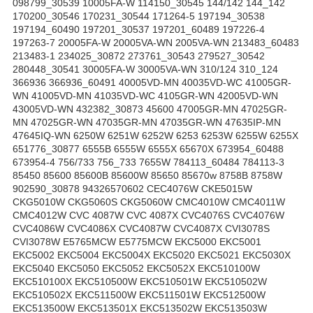
098799_30539 10005FA-W 114150_30545 144/142 144_142
170200_30546 170231_30544 171264-5 197194_30538
197194_60490 197201_30537 197201_60489 197226-4
197263-7 20005FA-W 20005VA-WN 2005VA-WN 213483_60483
213483-1 234025_30872 273761_30543 279527_30542
280448_30541 30005FA-W 30005VA-WN 310/124 310_124
366936 366936_60491 40005VD-MN 40035VD-WC 41005GR-
WN 41005VD-MN 41035VD-WC 4105GR-WN 42005VD-WN
43005VD-WN 432382_30873 45600 47005GR-MN 47025GR-
MN 47025GR-WN 47035GR-MN 47035GR-WN 47635IP-MN
47645IQ-WN 6250W 6251W 6252W 6253 6253W 6255W 6255X
651776_30877 6555B 6555W 6555X 65670X 673954_60488
673954-4 756/733 756_733 7655W 784113_60484 784113-3
85450 85600 85600B 85600W 85650 85670w 8758B 8758W
902590_30878 94326570602 CEC4076W CKE5015W
CKG5010W CKG5060S CKG5060W CMC4010W CMC4011W
CMC4012W CVC 4087W CVC 4087X CVC4076S CVC4076W
CVC4086W CVC4086X CVC4087W CVC4087X CVI3078S
CVI3078W E5765MCW E5775MCW EKC5000 EKC5001
EKC5002 EKC5004 EKC5004X EKC5020 EKC5021 EKC5030X
EKC5040 EKC5050 EKC5052 EKC5052X EKC510100W
EKC510100X EKC510500W EKC510501W EKC510502W
EKC510502X EKC511500W EKC511501W EKC512500W
EKC513500W EKC513501X EKC513502W EKC513503W