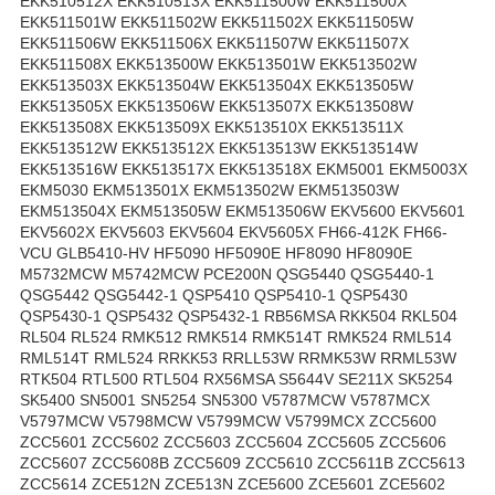
EKK510512X EKK510513X EKK511500W EKK511500X
EKK511501W EKK511502W EKK511502X EKK511505W
EKK511506W EKK511506X EKK511507W EKK511507X
EKK511508X EKK513500W EKK513501W EKK513502W
EKK513503X EKK513504W EKK513504X EKK513505W
EKK513505X EKK513506W EKK513507X EKK513508W
EKK513508X EKK513509X EKK513510X EKK513511X
EKK513512W EKK513512X EKK513513W EKK513514W
EKK513516W EKK513517X EKK513518X EKM5001 EKM5003X
EKM5030 EKM513501X EKM513502W EKM513503W
EKM513504X EKM513505W EKM513506W EKV5600 EKV5601
EKV5602X EKV5603 EKV5604 EKV5605X FH66-412K FH66-
VCU GLB5410-HV HF5090 HF5090E HF8090 HF8090E
M5732MCW M5742MCW PCE200N QSG5440 QSG5440-1
QSG5442 QSG5442-1 QSP5410 QSP5410-1 QSP5430
QSP5430-1 QSP5432 QSP5432-1 RB56MSA RKK504 RKL504
RL504 RL524 RMK512 RMK514 RMK514T RMK524 RML514
RML514T RML524 RRKK53 RRLL53W RRMK53W RRML53W
RTK504 RTL500 RTL504 RX56MSA S5644V SE211X SK5254
SK5400 SN5001 SN5254 SN5300 V5787MCW V5787MCX
V5797MCW V5798MCW V5799MCW V5799MCX ZCC5600
ZCC5601 ZCC5602 ZCC5603 ZCC5604 ZCC5605 ZCC5606
ZCC5607 ZCC5608B ZCC5609 ZCC5610 ZCC5611B ZCC5613
ZCC5614 ZCE512N ZCE513N ZCE5600 ZCE5601 ZCE5602