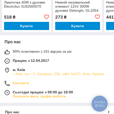
Лампочка 40W к духовке
Нижній нагрівальний
Нижн
Electrolux 3192560070
елемент 115V 300W
елем
духовки Delonghi, GL1054
духо
(360мм)
518
273
441
₴
₴
Купити
Купити
Про нас
99% позитивних з 191 відгука за рік
Працює з 12.04.2017
м. Київ
г. Київ, пр-т. С. Бандери, 23б, офіс №107, Київ, Україна
Контакти
Сьогодні працює з 09:00 до 18:00
Показати весь графік роботи
КНОПКА
ЗВ'ЯЗКУ
Про нас