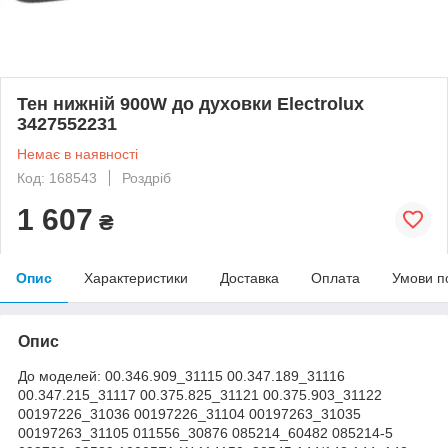
Тен нижній 900W до духовки Electrolux
3427552231
Немає в наявності
Код: 168543
Роздріб
1 607
₴
Опис
Характеристики
Доставка
Оплата
Умови п
Опис
До моделей: 00.346.909_31115 00.347.189_31116
00.347.215_31117 00.375.825_31121 00.375.903_31122
00197226_31036 00197226_31104 00197263_31035
00197263_31105 011556_30876 085214_60482 085214-5